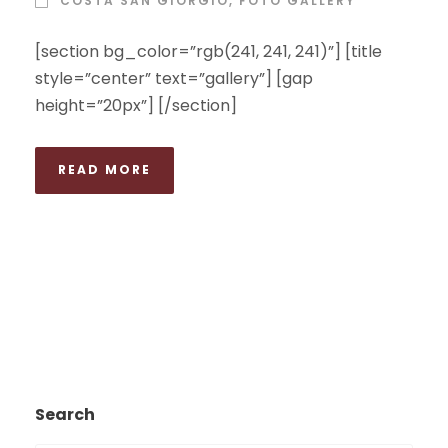
COSTA SAN GIORGIO
,
FOTO GALLERY
[section bg_color=”rgb(241, 241, 241)”] [title
style=”center” text=”gallery”] [gap
height=”20px”] [/section]
READ MORE
Search