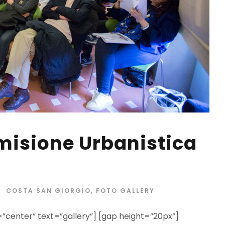
isione Urbanistica
COSTA SAN GIORGIO
,
FOTO GALLERY
e=”center” text=”gallery”] [gap height=”20px”]